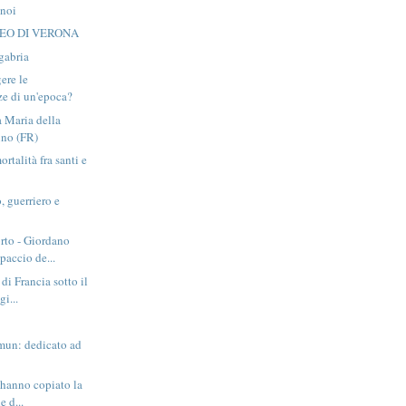
 noi
FEO DI VERONA
gabria
ere le
ze di un'epoca?
a Maria della
ino (FR)
rtalità fra santi e
, guerriero e
rto - Giordano
paccio de...
 di Francia sotto il
gi...
mun: dedicato ad
i hanno copiato la
e d...