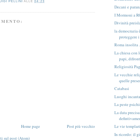
UIGI PELLINI
ALLE
04:23
Decani e paran
I Mormoni a 
MMENTO:
Divinità preis
la democrazia è
proteggere i
Roma insolita 
La chiesa con l
papi, difronte
Religiosità Pa
Le vecchie reli
quelle presen
Catabasi
Luoghi incanta
La peste psich
La data precis
defintivam
Home page
Post più vecchio
Le vie templar
In ricordo: il 
 sul post (Atom)