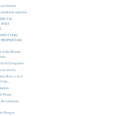
ta un faraone
re profonde sapienze
ER E IL
 POST
..
ONO I VERI
 PROPRIETARI
ll of the Roman
tiato
 vita di Lucignano
ucia ancora
ino Rota, e fu il
l nip...
emplari
i Pirene
a Rivoluzione
tto Perugia