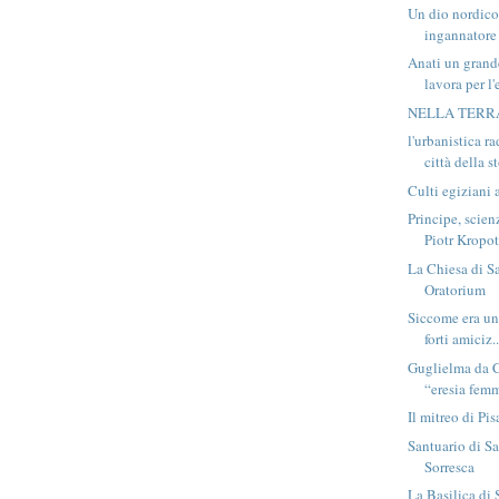
Un dio nordico
ingannatore
Anati un grand
lavora per l'e
NELLA TERRA
l'urbanistica r
città della s
Culti egiziani 
Principe, scien
Piotr Kropo
La Chiesa di S
Oratorium
Siccome era un
forti amiciz..
Guglielma da C
“eresia femm
Il mitreo di Pis
Santuario di S
Sorresca
La Basilica di