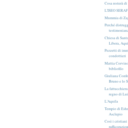
Cosa resterà di
L'ISEO SERA
Mummia di Za
Perché distrugg
testimonian
Chiesa di Sant
Libera, Aqu
Pezzetti di immo
condottieri
Mattia Corvino
bibliofilo
Giuliana Confo
Bruno e lo S
La fattucchiera
regno di Lui
L'Aquila
Tempio di Esh
Asclepio
Così i cristian
rafficorazion