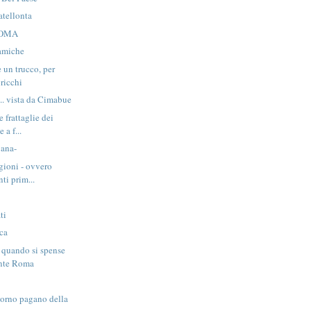
atellonta
ROMA
lamiche
 un trucco, per
 ricchi
... vista da Cimabue
e frattaglie dei
 a f...
gana-
gioni - ovvero
ti prim...
ti
ica
a quando si spense
ente Roma
i
giorno pagano della