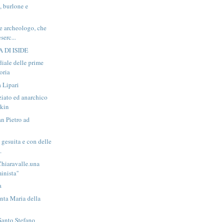
, burlone e
e archeologo, che
serc...
 DI ISIDE
adiale delle prime
toria
a Lipari
ziato ed anarchico
tkin
an Pietro ad
 gesuita e con delle
.
hiaravalle.una
inista"
a
anta Maria della
 Santo Stefano