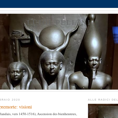
LUIGI PELLINI
BRAIO 2020
ALLE RADICI DE
 premorte: visioni
landais, vers 1450-1516), Ascension des bienheureux,