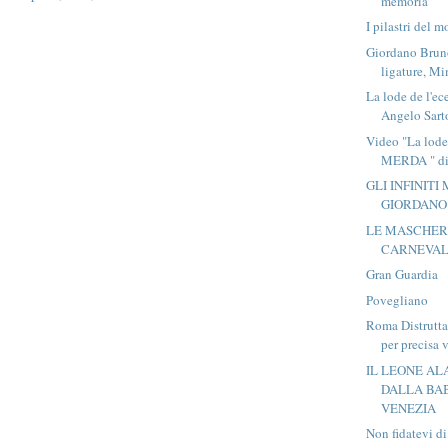
memoria
I pilastri del
Giordano Bruno
ligature, Mi
La lode de l'ec
Angelo Sartor
Video "La lode
MERDA " di 
GLI INFINITI
GIORDANO
LE MASCHER
CARNEVAL
Gran Guardia
Povegliano
Roma Distrutta
per precisa v
IL LEONE ALA
DALLA BA
VENEZIA
Non fidatevi di