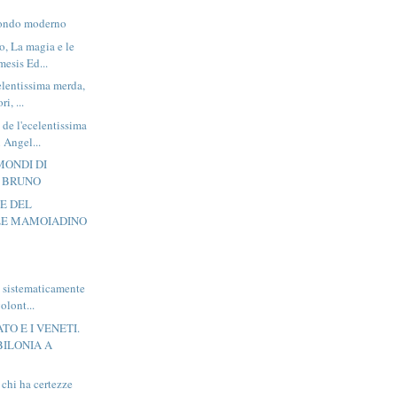
 mondo moderno
, La magia e le
mesis Ed...
elentissima merda,
i, ...
 de l'ecelentissima
Angel...
 MONDI DI
 BRUNO
E DEL
E MAMOIADINO
 sistematicamente
olont...
TO E I VENETI.
BILONIA A
 chi ha certezze