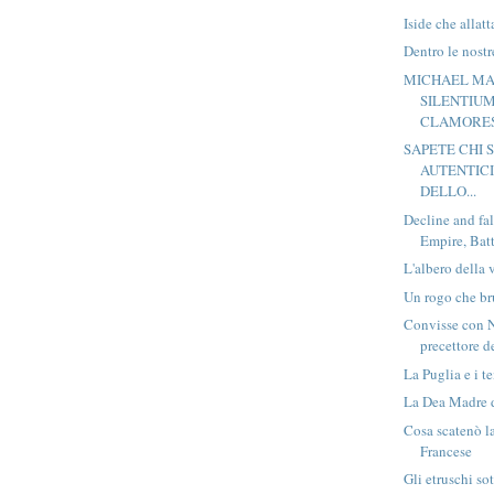
Iside che allat
Dentro le nost
MICHAEL MAI
SILENTIUM
CLAMORES 
SAPETE CHI S
AUTENTICI
DELLO...
Decline and fa
Empire, Bat
L'albero della
Un rogo che br
Convisse con N
precettore de
La Puglia e i t
La Dea Madre d
Cosa scatenò l
Francese
Gli etruschi so