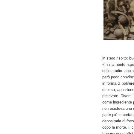
Mistero risolto: b
«Inizialmente -spie
dello studio- abbi
però poco convince
in forma di polver
di ossa, appartene
prelevate. Diversi
come ingrediente per
non esisteva una s
parte più importan
depositaria di forz
dopo la morte. Il 
trapanazione effe