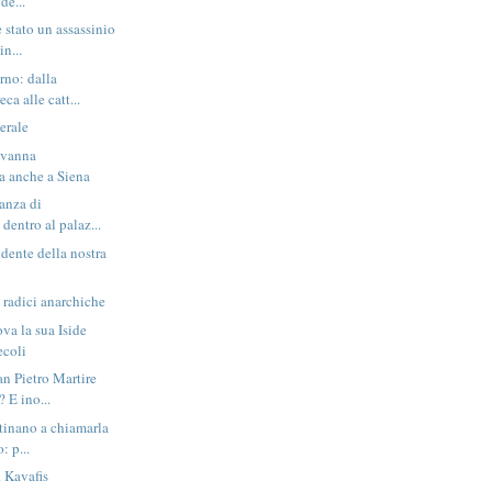
de...
 stato un assassinio
in...
rno: dalla
ca alle catt...
erale
ovanna
a anche a Siena
tanza di
dentro al palaz...
dente della nostra
 radici anarchiche
va la sua Iside
ecoli
an Pietro Martire
 E ino...
stinano a chiamarla
: p...
. Kavafis