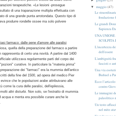
giugno
(23)
►
parazioni terapeutiche. «Le lesioni -prosegue
maggio
(47)
▼
risultato di una trapanazione multipla effettuata con
Le straordinari
to di una grande punta arrotondata. Questo tipo di
fondazione f
eva produrre rondelle ossee ma solo polvere
Le grandi Donn
Sapienza Et
UNA UNIONE
SCOLPITA 
si farmaco: dalle pene d'amore alle paralisi
L'incertezza de
osa, quella della preparazione del farmaco a partire
dell'essere
n rappresenta di certo una novità. A partire dal 1400
L'ambiguità fra
fficiale utilizzava regolarmente parti del corpo dei
fascisti o ant
"pozioni" curative. In particolare la "materia prima"
Una via esoteri
a preparazione dei "farmaci" era la mummia dell'antico
Buñuel a Pau
critti della fine del 1500, ad opera del medico Pier
i evince che le popolazioni arabe attribuivano alle
Ecco l’articol
 come la cura delle paralisi, dell'epilessia,
contro Giova
 molti altri disturbi. Non solo, se l'estratto di mummia
Le immagini d
d acqua e menta era possibile curare anche le
paleolitico n
.
Un testo affas
nel mito atav