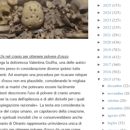
2025
(153)
►
2024
(325)
►
2023
(225)
►
2022
(235)
►
2021
(291)
►
2020
(436)
►
2019
(783)
►
uchi nel cranio per ottenere polvere d’osso
2018
(432)
►
ga la dottoressa Valentina Giuffra, una delle autrici
2017
(360)
►
amo preso in considerazione diverse ipotesi tutte
2016
(502)
►
nti. Ad esempio una procedura per ricavare reliquie
2015
(374)
▼
e d'osso non era plausibile, considerando le migliaia
dicembre
(22)
►
nti ai martiri che potevano essere facilmente
novembre
(26
 testi descrivono l'uso di polvere di cranio umano
►
 la cura dell'epilessia e di altri disturbi per i quali
ottobre
(20)
►
piegazione razionale». La testa era considerata la
settembre
(20)
►
te del corpo umano, un capolavoro della creazione,
agosto
(19)
►
e spirituali invisibili che si conserverebbero anche
luglio
(32)
►
cranio di Otranto rappresenta un'evidenza unica di
ttuata per ottenere polvere d'osso da usare come