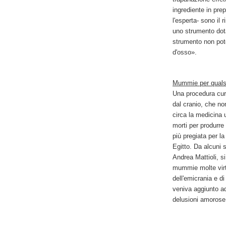
ingrediente in pre
l'esperta- sono il 
uno strumento dota
strumento non pot
d'osso».
Mummie per qualsia
Una procedura curi
dal cranio, che no
circa la medicina u
morti per produrre 
più pregiata per l
Egitto. Da alcuni s
Andrea Mattioli, s
mummie molte virtù
dell'emicrania e di
veniva aggiunto a
delusioni amorose