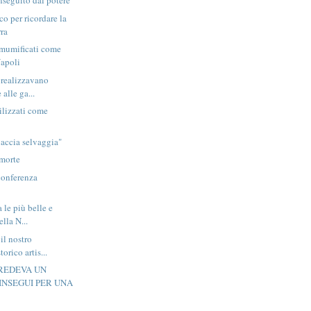
nseguito dal potere
o per ricordare la
ra
 mumificati come
apoli
 realizzavano
 alle ga...
tilizzati come
Caccia selvaggia"
emorte
conferenza
a le più belle e
lla N...
 il nostro
orico artis...
CREDEVA UN
INSEGUI PER UNA