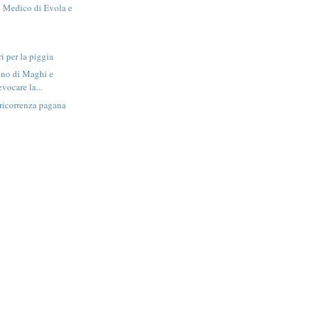
i Medico di Evola e
ri per la piggia
uno di Maghi e
evocare la...
ricorrenza pagana