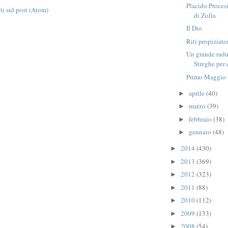
Placido Proces
 sul post (Atom)
di Zolla
Il Dio
Riti propiziato
Un grande rad
Streghe per 
Primo Maggio 
aprile
(40)
►
marzo
(39)
►
febbraio
(38)
►
gennaio
(48)
►
2014
(430)
►
2013
(369)
►
2012
(323)
►
2011
(88)
►
2010
(112)
►
2009
(133)
►
2008
(54)
►