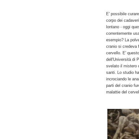
E' possibile curare
corpo dei cadaver
lontano - oggi ques
correntemente usat
esempio? La polver
cranio si credeva f
cervello. E' questo 
dell'Università di 
svelato il mistero 
santi. Lo studio ha
incrociando le anal
parti del cranio fu
malattie del cerve