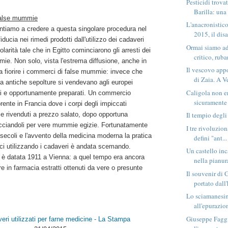
Pesticidi trova
Barilla: una 
 false mummie
L'anacronistic
ntiamo a credere a questa singolare procedura nel
2015, il disa
iducia nei rimedi prodotti dall'utilizzo dei cadaveri
Ormai siamo a
larità tale che in Egitto cominciarono gli arresti dei
critico, ruba
mie. Non solo, vista l'estrema diffusione, anche in
Il vescovo app
a fiorire i commerci di false mummie: invece che
di Zaia. A Ve
da antiche sepolture si vendevano agli europei
Caligola non e
ati e opportunamente preparati. Un commercio
sicuramente 
rente in Francia dove i corpi degli impiccati
 e rivenduti a prezzo salato, dopo opportuna
Il tempio degli
cciandoli per vere mummie egizie. Fortunatamente
I tre rivoluzion
 secoli e l'avvento della medicina moderna la pratica
defini "ant...
ci utilizzando i cadaveri è andata scemando.
Un castello in
 è datata 1911 a Vienna: a quel tempo era ancora
nella pianur
re in farmacia estratti ottenuti da vere o presunte
Il souvenir di
portato dall'
Lo sciamanesim
all'epurazion
Giuseppe Faggi
eri utilizzati per farne medicine - La Stampa