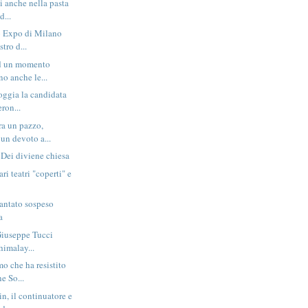
ti anche nella pasta
d...
o Expo di Milano
stro d...
d un momento
no anche le...
oggia la candidata
ron...
ra un pazzo,
un devoto a...
 Dei diviene chiesa
ari teatri "coperti" e
cantato sospeso
a
 Giuseppe Tucci
himalay...
o che ha resistito
e So...
n, il continuatore e