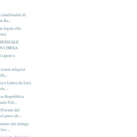
e similitudini di
ra Ka...
e legate alla
erna
 SESSUALE
IN CHIESA
l sapere e
 essere religiosi
ifa...
ca o Lattea da Luis
lo ...
o su Repubblica
nni Falc...
ell'uomo del
el parco de...
cinante che indaga
ico ...