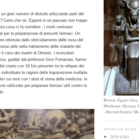
 un gran numero di disturbi utilizzando parti del
i? Certo che no. Eppure in un passato non troppo
ta cosa ci fa sorridere - i morti venivano
i per la preparazione di presunti farmaci. Un
e ottenuta dallo sbriciolamento delle ossa del
osse utile nella trattamento delle malattie del
il caso dei martiri di Otranto. I ricercatori
Pisa, guidati dal professor Gino Fornaciari, hanno
del cranio con 16 fori presente tra le reliquie dei
 individuato le ragioni della trapanazione multipla
isi sui resti con i testi di storia della medicina: le
rono utilizzate per preparare farmaci utili contro le
llo.
Boston, Egypt, Giza,
Menkaure, Dynasty 4
- Harvard Semitic M
ARCHIVIO BLOG
2026
(144)
►