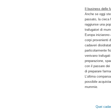
Il business delle
Anche se oggi ste
passato, la cieca f
raggiunse una popo
trafugatori di mum
Europa iniziarono 
corpi provenienti 
cadaveri disidrat
particolarmente fio
venivano trafugati
preparazione, spa
con il passare dei
di preparare farma
L'ultima comparsa
possibile acquista
mummie.
Quei cadav