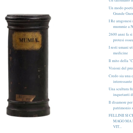
Un talismano i
Un modo poetic
Grande Guer
I Re aragonesi
mummie a N
2600 anni fa si
protesi ossee
I resti umani u
medicine
Il mito della "
Visioni del pr
Credo sia una 
interessante
Una scultura fr
inquetanti de
Il disamore per
patrimonio st
FELLINII SI 
MAGO MA 
VIT...