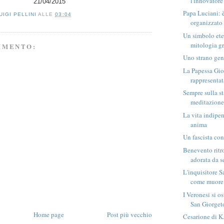
l'innovatore 
21/04/2015
Papa Luciani: è
UIGI PELLINI
ALLE
03:04
organizzato 
Un simbolo ete
mitologia gre
MMENTO:
Uno strano gen
La Papessa Gi
rappresentat
Sempre sulla s
meditazione 
La vita indipen
anima
Un fascista con
Benevento ritro
adorata da s
L'inquisitore S
come muore?
I Veronesi si o
San Giorgeto
Home page
Post più vecchio
Cesarione di K