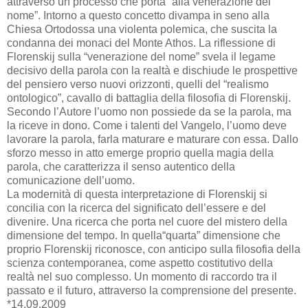
attraverso un processo che porta “alla venerazione del
nome”. Intorno a questo concetto divampa in seno alla
Chiesa Ortodossa una violenta polemica, che suscita la
condanna dei monaci del Monte Athos. La riflessione di
Florenskij sulla “venerazione del nome” svela il legame
decisivo della parola con la realtà e dischiude le prospettive
del pensiero verso nuovi orizzonti, quelli del “realismo
ontologico”, cavallo di battaglia della filosofia di Florenskij.
Secondo l’Autore l’uomo non possiede da se la parola, ma
la riceve in dono. Come i talenti del Vangelo, l’uomo deve
lavorare la parola, farla maturare e maturare con essa. Dallo
sforzo messo in atto emerge proprio quella magia della
parola, che caratterizza il senso autentico della
comunicazione dell’uomo.
La modernità di questa interpretazione di Florenskij si
concilia con la ricerca del significato dell’essere e del
divenire. Una ricerca che porta nel cuore del mistero della
dimensione del tempo. In quella“quarta” dimensione che
proprio Florenskij riconosce, con anticipo sulla filosofia della
scienza contemporanea, come aspetto costitutivo della
realtà nel suo complesso. Un momento di raccordo tra il
passato e il futuro, attraverso la comprensione del presente.
*14.09.2009